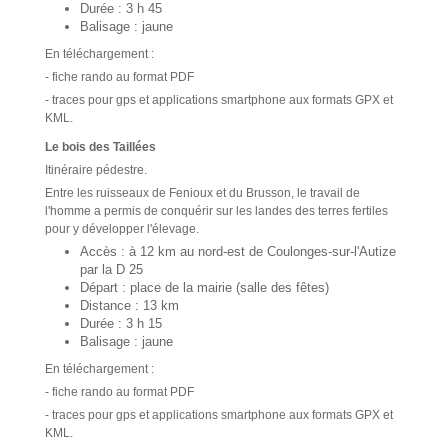
Durée : 3 h 45
Balisage : jaune
En téléchargement :
- fiche rando au format PDF
- traces pour gps et applications smartphone aux formats GPX et
KML.
Le bois des Taillées
Itinéraire pédestre.
Entre les ruisseaux de Fenioux et du Brusson, le travail de
l'homme a permis de conquérir sur les landes des terres fertiles
pour y développer l'élevage.
Accès : à 12 km au nord-est de Coulonges-sur-l'Autize
par la D 25
Départ : place de la mairie (salle des fêtes)
Distance : 13 km
Durée : 3 h 15
Balisage : jaune
En téléchargement :
- fiche rando au format PDF
- traces pour gps et applications smartphone aux formats GPX et
KML.