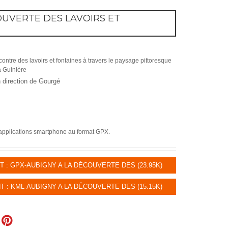
OUVERTE DES LAVOIRS ET
ontre des lavoirs et fontaines à travers le paysage pittoresque
a Guinière
direction de Gourgé
 applications smartphone au format GPX.
: GPX-AUBIGNY A LA DÉCOUVERTE DES (23.95K)
: KML-AUBIGNY A LA DÉCOUVERTE DES (15.15K)