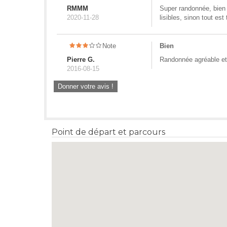
RMMM
Super randonnée, bien 
2020-11-28
lisibles, sinon tout est 
Note
Bien
Pierre G.
Randonnée agréable et 
2016-08-15
Donner votre avis !
Point de départ et parcours