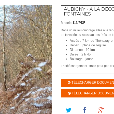
AUBIGNY - A LA DÉC
FONTAINES
Modèle
113/PDF
Dans un milieu ombragé allez à la renc
de la vallée du ruisseau des Prés de l
Accès : 7 km de Thénezay en 
Départ : place de l'église
Distance : 10 km
Durée : 2 h 45
Balisage : jaune
En téléchargement : trace pour gps et
TÉLÉCHARGER DOCUMENT 
TÉLÉCHARGER DOCUMENT 