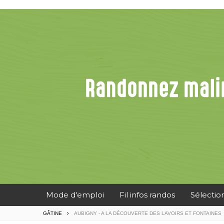
Mode d'emploi
Fil infos randos
Sélectio
GÂTINE
AUBIGNY - A LA DÉCOUVERTE DES LAVOIRS ET FONTAINES