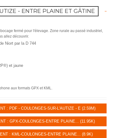
TIZE - ENTRE PLAINE ET GÂTINE
bocage fermé pour l'élevage. Zone rurale au passé industriel,
us allez découvrir.
e Niort par la D 744
RP®) et jaune
rtphone aux formats GPX et KML.
: PDF - COULONGES-SUR-L'AUTIZE - E (2.59M)
 : GPX-COULONGES-ENTRE PLAINE... (11.95K)
T : KML-COULONGES-ENTRE PLAINE... (8.9K)