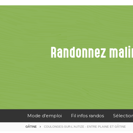
Mode d'emploi
Fil infos randos
Sélectio
GÂTINE
COULONGES-SUR-L'AUTIZE - ENTRE PLAINE ET GÂTINE