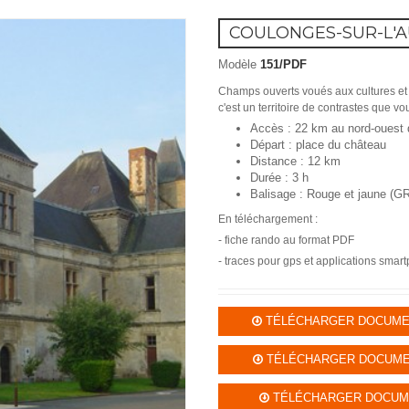
COULONGES-SUR-L'AU
Modèle
151/PDF
Champs ouverts voués aux cultures et 
c'est un territoire de contrastes que vo
Accès : 22 km au nord-ouest d
Départ : place du château
Distance : 12 km
Durée : 3 h
Balisage : Rouge et jaune (G
En téléchargement :
- fiche rando au format PDF
- traces pour gps et applications sma
TÉLÉCHARGER DOCUMENT 
TÉLÉCHARGER DOCUMENT
TÉLÉCHARGER DOCUMEN