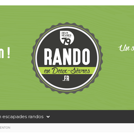
n escapades randos
GENTON