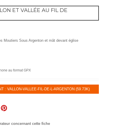
ON ET VALLÉE AU FIL DE
tes Moutiers Sous Argenton et mât devant église
tphone au format GPX
: VALLON-VALLEE-FIL-DE-L-ARGENTON (59.73K)
rateur concernant cette fiche