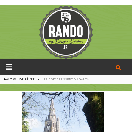
HAUT VAL-DE-SÈVRE
LES POÏZ PRENNENT DU GALON